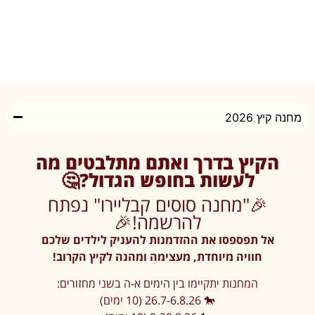
מחנה קיץ 2026
הקיץ בדרך ואתם מתלבטים מה
לעשות בחופש הגדול?🤔
🎉"מחנה סוסים קבליירו" נפתח
להרשמה!🎉
אל תפספסו את ההזדמנות להעניק לילדים שלכם
חוויה מיוחדת, מעצימה ומהנה לקיץ הקרוב!
המחנות יתקיימו בין הימים א-ה בשני מחזורים:
🐎 26.7-6.8.26 (10 ימים)