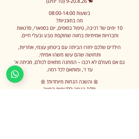
🐎 9-20.8.26 (10 ימים)
בשעות 08:00-14:00
מה בתוכניות?
10 ימים של רכיבה, טיפול בסוסים, יום בספארי, סדנאות
וחברויות אמיתיות בחווה שמוקפת טבע ובעלי חיים.
הילדים שלכם יחזרו הביתה עם ביטחון עצמי, אחריות,
ותחושה שהם עשו משהו אמיתי.
גם אם מעולם לא רכבו – המחנה מתאים לכולם, מכיתה א'
עד ז', ומותאם לכל רמה.
🌼 והשנה הנחות מיוחדות! 🌼
10% הנחה ללקוחות החווה
10% הנחה על הרשמה של אח/אחות
שימו❤️
ניתן להירשם גם ליום ארוך (עד השעה 16:00) הכולל
ארוחה חמה, בתוספת של 150 ש"ח ליום ובתיאום מראש
עלות מחזור הינה 2,950 ש"ח לפני הנחות